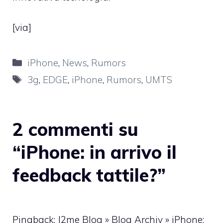
[
via
]
Categorie
iPhone
,
News
,
Rumors
Tag
3g
,
EDGE
,
iPhone
,
Rumors
,
UMTS
2 commenti su
“iPhone: in arrivo il
feedback tattile?”
Pingback: J2me Blog » Blog Archiv » iPhone: