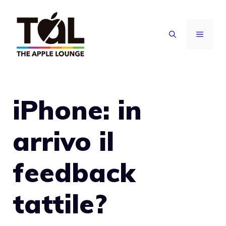
Vai
al
MENU
contenuto
iPhone: in
arrivo il
feedback
tattile?