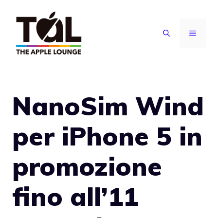
Vai
al
MENU
contenuto
NanoSim Wind
per iPhone 5 in
promozione
fino all’11