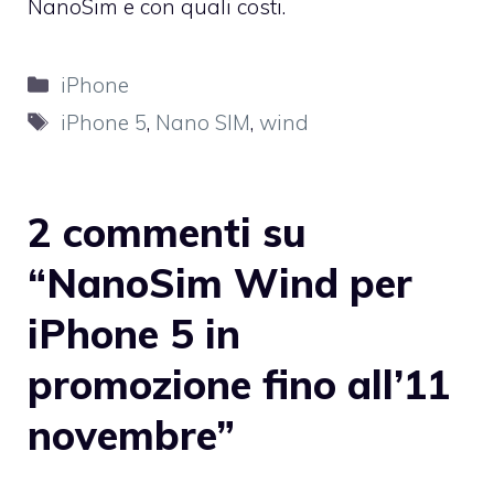
NanoSim e con quali costi.
Categorie
iPhone
Tag
iPhone 5
,
Nano SIM
,
wind
2 commenti su
“NanoSim Wind per
iPhone 5 in
promozione fino all’11
novembre”