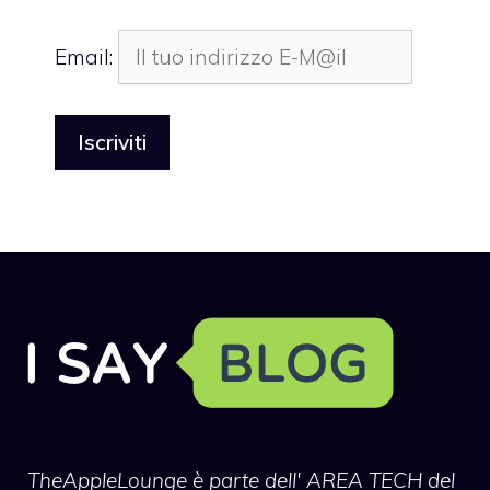
Email:
TheAppleLounge
è parte dell' AREA TECH del