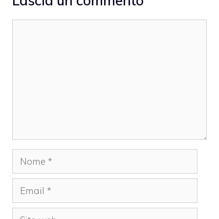
Lascia un commento
Commento
Nome
Email
Sito