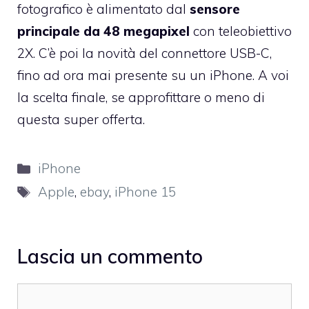
fotografico è alimentato dal
sensore
principale da 48 megapixel
con teleobiettivo
2X. C’è poi la novità del connettore USB-C,
fino ad ora mai presente su un iPhone. A voi
la scelta finale, se approfittare o meno di
questa super offerta.
Categorie
iPhone
Tag
Apple
,
ebay
,
iPhone 15
Lascia un commento
Commento