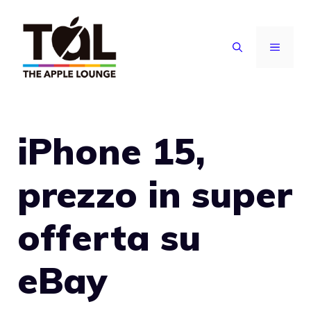
Vai
al
MENU
contenuto
iPhone 15,
prezzo in super
offerta su
eBay