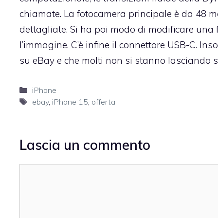
chiamate. La fotocamera principale è da 48 m
dettagliate. Si ha poi modo di modificare una
l’immagine. C’è infine il connettore USB-C. I
su eBay e che molti non si stanno lasciando 
Categorie
iPhone
Tag
ebay
,
iPhone 15
,
offerta
Lascia un commento
Commento