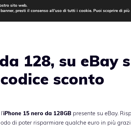
nostro sito web.
banner, presti il consenso all’uso di tutti i cookie. Puoi scoprire di pi
ONE
MAC
IPAD
IOS 9
APPLE WATCH
MAC
da 128, su eBay s
 codice sconto
l’
iPhone 15 nero da 128GB
presente su eBay. Risp
modo di poter risparmiare qualche euro in più graz