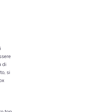
i
ssere
 di
o, si
ox
to top