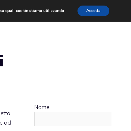
ù su quali cookie stiamo utilizzando
Accetta
 APPS
RECENSIONI
APPROFONDIMENTO
i
Nome
etto
ie ad