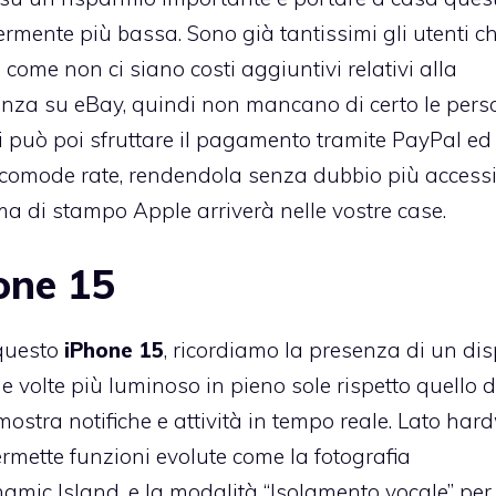
mente più bassa. Sono già tantissimi gli utenti c
come non ci siano costi aggiuntivi relativi alla
enza su eBay, quindi non mancano di certo le pers
i può poi sfruttare il pagamento tramite PayPal ed
 comode rate, rendendola senza dubbio più accessib
a di stampo Apple arriverà nelle vostre case.
hone 15
 questo
iPhone 15
, ricordiamo la presenza di un di
e volte più luminoso in pieno sole rispetto quello d
ostra notifiche e attività in tempo reale. Lato har
rmette funzioni evolute come la fotografia
namic Island, e la modalità “Isolamento vocale” per 