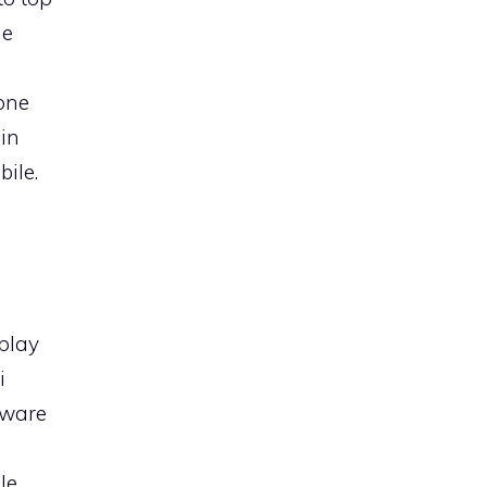
he
one
 in
ile.
splay
i
dware
le