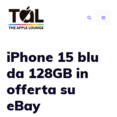
Vai
al
MENU
contenuto
iPhone 15 blu
da 128GB in
offerta su
eBay