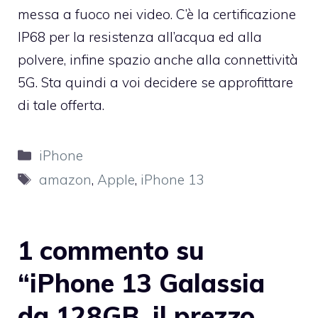
messa a fuoco nei video. C’è la certificazione
IP68 per la resistenza all’acqua ed alla
polvere, infine spazio anche alla connettività
5G. Sta quindi a voi decidere se approfittare
di tale offerta.
Categorie
iPhone
Tag
amazon
,
Apple
,
iPhone 13
1 commento su
“iPhone 13 Galassia
da 128GB, il prezzo