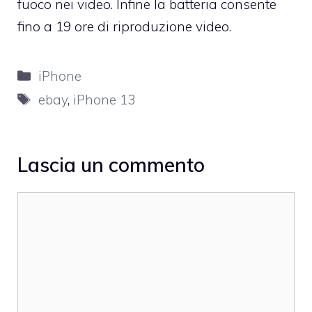
fuoco nei video. Infine la batteria consente
fino a 19 ore di riproduzione video.
Categorie
iPhone
Tag
ebay
,
iPhone 13
Lascia un commento
Commento