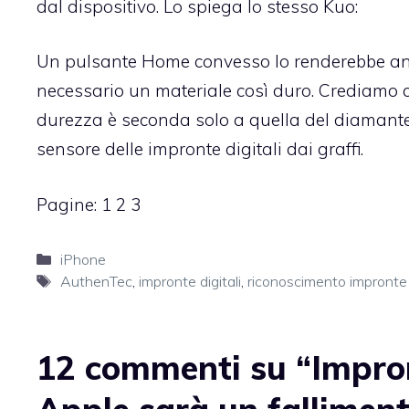
dal dispositivo. Lo spiega lo stesso Kuo:
Un pulsante Home convesso lo renderebbe anco
necessario un materiale così duro. Crediamo ch
durezza è seconda solo a quella del diamante. 
sensore delle impronte digitali dai graffi.
Pagine:
1
2
3
Categorie
iPhone
Tag
AuthenTec
,
impronte digitali
,
riconoscimento impronte d
12 commenti su “Impronte