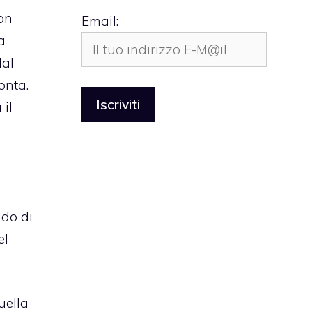
con
Email:
a
dal
onta.
 il
ado di
el
uella