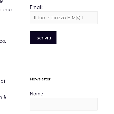
le
Email:
bbiamo
zo,
e
Newsletter
 di
Nome
n è