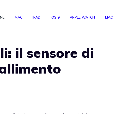
ONE
MAC
IPAD
IOS 9
APPLE WATCH
MAC
i: il sensore di
allimento