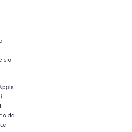
ta
e sia
 Apple
,
il
l
ndo da
sce