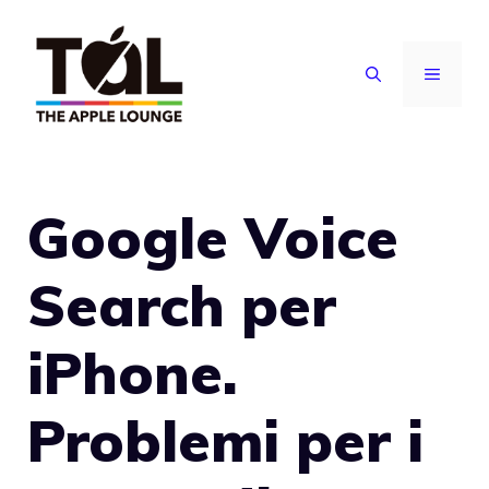
Vai
al
MENU
contenuto
Google Voice
Search per
iPhone.
Problemi per i