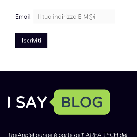
Email:
TheAppleLounge
è parte dell' AREA TECH del