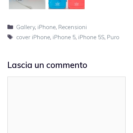
Categorie
Gallery
,
iPhone
,
Recensioni
Tag
cover iPhone
,
iPhone 5
,
iPhone 5S
,
Puro
Lascia un commento
Commento