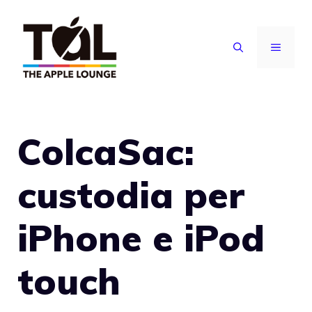
Vai
al
MENU
contenuto
ColcaSac:
custodia per
iPhone e iPod
touch