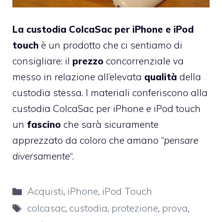
La custodia ColcaSac per iPhone e iPod
touch
è un prodotto che ci sentiamo di
consigliare: il
prezzo
concorrenziale va
messo in relazione all’elevata
qualità
della
custodia stessa. I materiali conferiscono alla
custodia ColcaSac per iPhone e iPod touch
un
fascino
che sarà sicuramente
apprezzato da coloro che amano “
pensare
diversamente
“.
Categorie
Acquisti
,
iPhone
,
iPod Touch
Tag
colcasac
,
custodia
,
protezione
,
prova
,