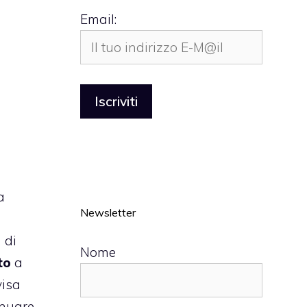
Email:
a
Newsletter
 di
Nome
to
a
visa
inuare