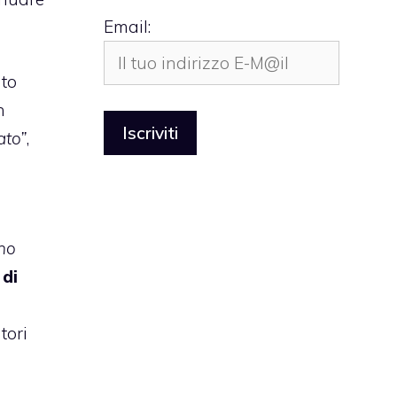
Email:
ato
n
ato”
,
ono
 di
tori