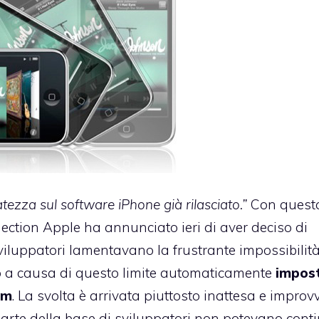
tezza sul software iPhone già rilasciato.”
Con quest
nection
Apple ha annunciato ieri di aver deciso di
viluppatori lamentavano la frustrante impossibilità
io a causa di questo limite automaticamente
impos
am
. La svolta è arrivata piuttosto inattesa e improv
parte della base di sviluppatori non potevano cont