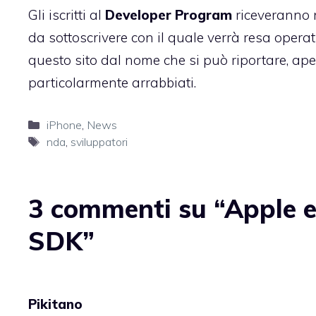
Gli iscritti al
Developer Program
riceveranno n
da sottoscrivere con il quale verrà resa opera
questo
sito dal nome che si può riportare
, ap
particolarmente arrabbiati.
Categorie
iPhone
,
News
Tag
nda
,
sviluppatori
3 commenti su “Apple e
SDK”
Pikitano