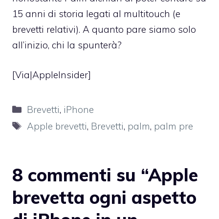
15 anni di storia legati al multitouch (e
brevetti relativi). A quanto pare siamo solo
all’inizio, chi la spunterà?
[Via|
AppleInsider
]
Categorie
Brevetti
,
iPhone
Tag
Apple brevetti
,
Brevetti
,
palm
,
palm pre
8 commenti su “Apple
brevetta ogni aspetto