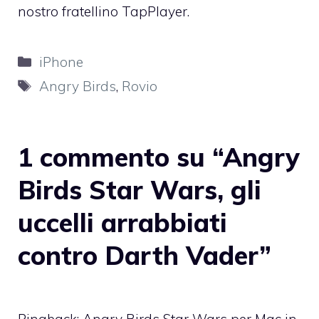
nostro fratellino TapPlayer
.
Categorie
iPhone
Tag
Angry Birds
,
Rovio
1 commento su “Angry
Birds Star Wars, gli
uccelli arrabbiati
contro Darth Vader”
Pingback:
Angry Birds Star Wars per Mac in