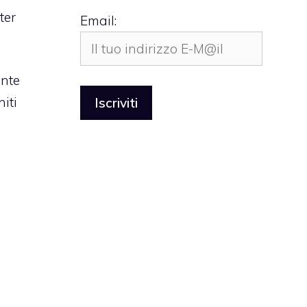
ter
Email:
nte
niti