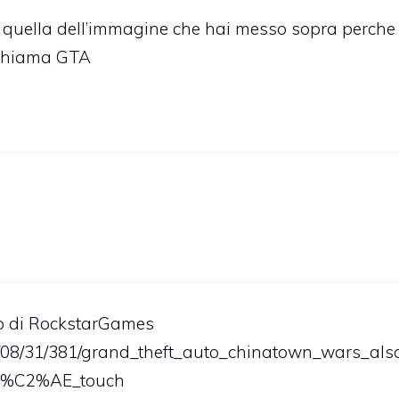
e quella dell’immagine che hai messo sopra perche
 chiama GTA
to di RockstarGames
/08/31/381/grand_theft_auto_chinatown_wars_als
d%C2%AE_touch