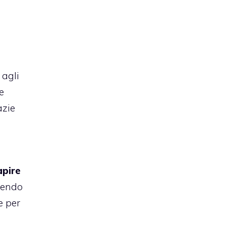
 agli
e
razie
apire
enendo
e per