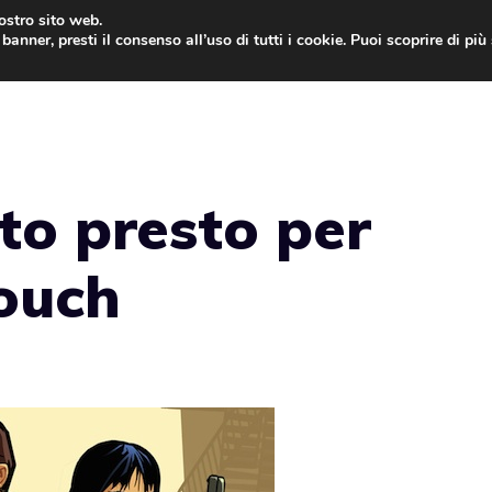
nostro sito web.
banner, presti il consenso all’uso di tutti i cookie. Puoi scoprire di pi
ONE
MAC
IPAD
IOS 9
APPLE WATCH
MAC
to presto per
touch