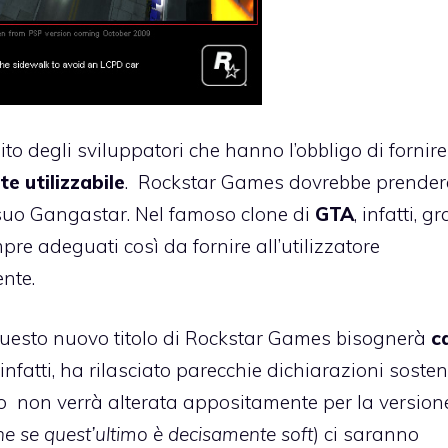
to degli sviluppatori che hanno l’obbligo di fornire
e utilizzabile
. Rockstar Games dovrebbe prender
 suo
Gangastar
. Nel famoso clone di
GTA
, infatti, g
pre adeguati così da fornire all’utilizzatore
nte.
 questo nuovo titolo di Rockstar Games bisognerà
c
infatti, ha rilasciato parecchie dichiarazioni sost
oso non verrà alterata appositamente per la version
e se quest’ultimo è decisamente soft
) ci saranno