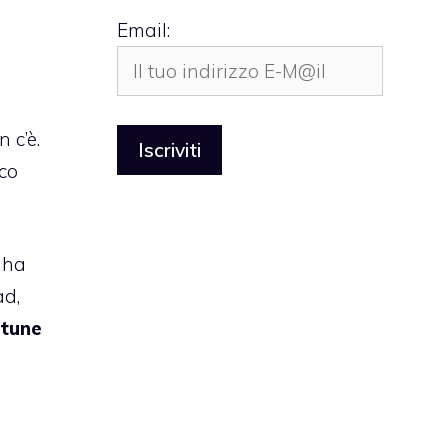
Email:
 c’è.
co
e ha
ad,
tune