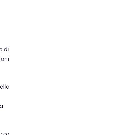
.
o di
ioni
ello
da
Ecco,