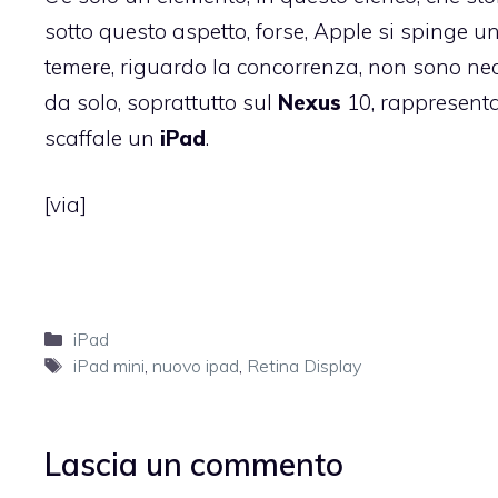
sotto questo aspetto, forse, Apple si spinge u
temere, riguardo la concorrenza, non sono nec
da solo, soprattutto sul
Nexus
10, rappresenta
scaffale un
iPad
.
[
via
]
Categorie
iPad
Tag
iPad mini
,
nuovo ipad
,
Retina Display
Lascia un commento