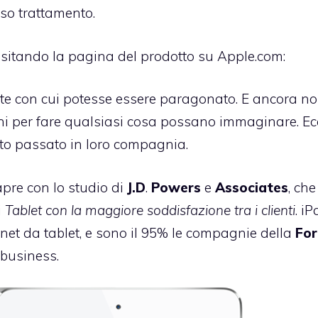
sso trattamento.
 visitando la pagina del prodotto su Apple.com:
nte con cui potesse essere paragonato. E ancora non
ni per fare qualsiasi cosa possano immaginare. Ec
uto passato in loro compagnia.
pre con lo studio di
J.D
.
Powers
e
Associates
, ch
i
Tablet con la maggiore soddisfazione tra i clienti
. iP
ernet da tablet, e sono il 95% le compagnie della
For
 business.