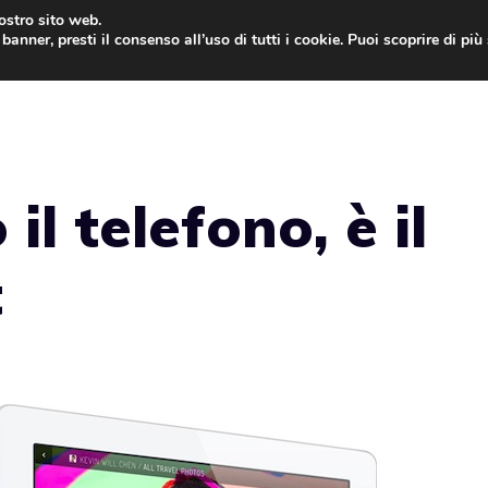
nostro sito web.
banner, presti il consenso all’uso di tutti i cookie. Puoi scoprire di pi
ONE
MAC
IPAD
IOS 9
APPLE WATCH
MAC
l telefono, è il
t