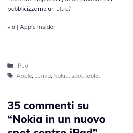
pubblicizzarne un altro?
via |
Apple Insider
Categorie
iPad
Tag
Apple
,
Lumia
,
Nokia
,
spot
,
tablet
35 commenti su
“Nokia in un nuovo
spot contro iPad”