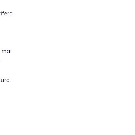
cifera
o
, mai
.
uro.