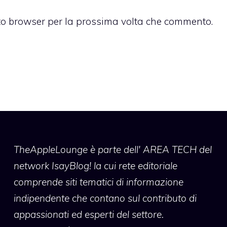
sto browser per la prossima volta che commento.
TheAppleLounge
è parte dell' AREA TECH del
network IsayBlog! la cui rete editoriale
comprende siti tematici di informazione
indipendente che contano sul contributo di
appassionati ed esperti del settore.