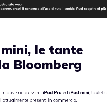
nostro sito web.
banner, presti il consenso all’uso di tutti i cookie. Puoi scoprire di pi
ONE
MAC
IPAD
IOS 9
APPLE WATCH
MAC
mini, le tante
 da Bloomberg
 relative ai prossimi
iPad Pro
ed
iPad mini
, tablet 
li attualmente presenti in commercio.