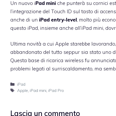
Un nuovo i
Pad mini
che punterà su cornici est
l’integrazione del Touch ID sul tasto di accens
anche di un
iPad entry-level
, molto più econo
questo iPad, insieme anche all’iPad mini, dovr
Ultima novità a cui Apple starebbe lavorando,
abbandonato del tutto seppur sia stato uno degl
Questa base di ricarica wireless fu annunciata
problemi legati al surriscaldamento, ma sembr
Categorie
iPad
Tag
Apple
,
iPad mini
,
iPad Pro
Lascia un commento