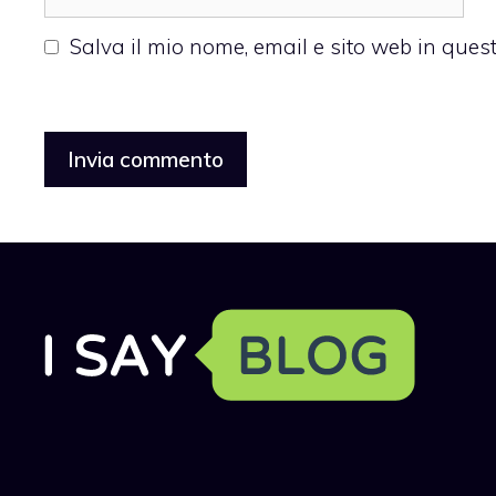
web
Salva il mio nome, email e sito web in que