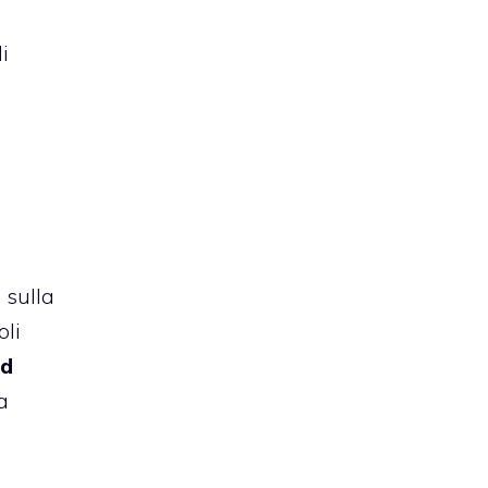
i
 sulla
oli
ad
a