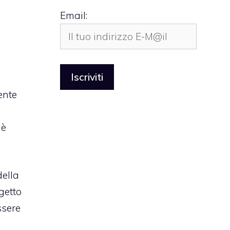
Email:
ente
 è
della
getto
ssere