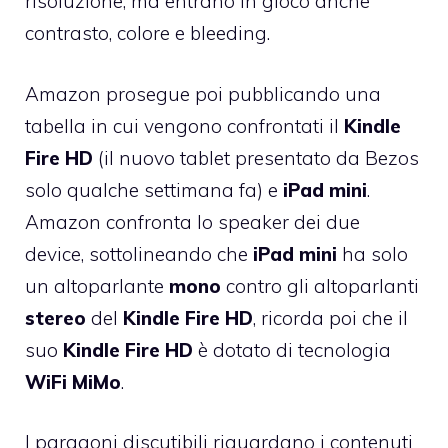
risoluzione, ma entrano in gioco anche
contrasto, colore e bleeding.
Amazon prosegue poi pubblicando una
tabella in cui vengono confrontati il
Kindle
Fire
HD
(il nuovo tablet presentato da Bezos
solo qualche settimana fa) e
iPad
mini
.
Amazon confronta lo speaker dei due
device, sottolineando che
iPad
mini
ha solo
un altoparlante
mono
contro gli altoparlanti
stereo
del
Kindle
Fire
HD
, ricorda poi che il
suo
Kindle Fire HD
è dotato di tecnologia
WiFi
MiMo
.
I paragoni discutibili riguardano i contenuti