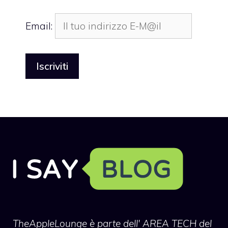
Email:
TheAppleLounge
è parte dell' AREA TECH del