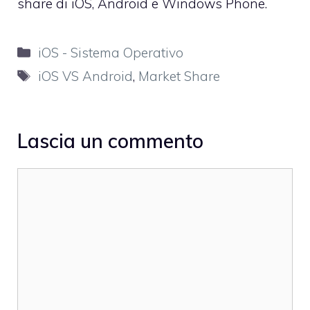
share di iOS, Android e Windows Phone.
Categorie
iOS - Sistema Operativo
Tag
iOS VS Android
,
Market Share
Lascia un commento
Commento