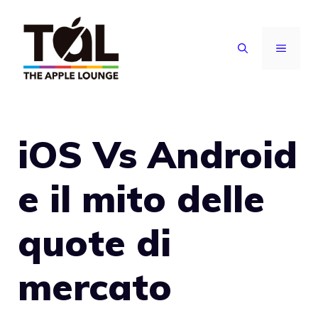
Vai
al
MENU
contenuto
iOS Vs Android
e il mito delle
quote di
mercato