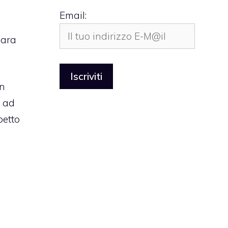
Email:
lara
on
a ad
petto