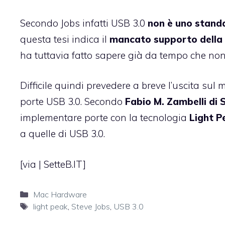
Secondo Jobs infatti USB 3.0
non è uno stand
questa tesi indica il
mancato supporto della t
ha tuttavia fatto sapere già da tempo che no
Difficile quindi prevedere a breve l’uscita su
porte USB 3.0. Secondo
Fabio M. Zambelli di 
implementare porte con la tecnologia
Light P
a quelle di USB 3.0.
[via |
SetteB.IT
]
Categorie
Mac Hardware
Tag
light peak
,
Steve Jobs
,
USB 3.0