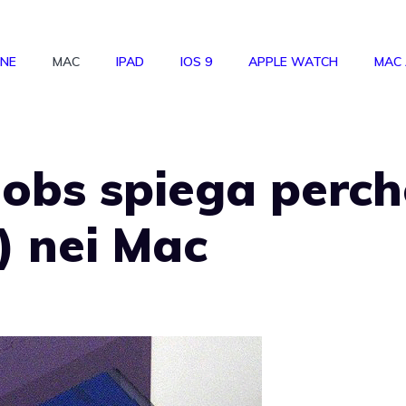
ONE
MAC
IPAD
IOS 9
APPLE WATCH
MAC
Jobs spiega perch
) nei Mac