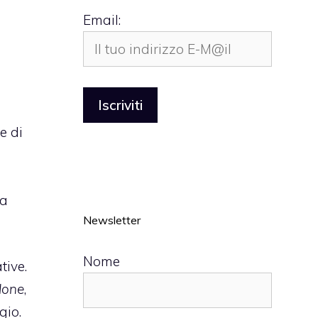
Email:
e di
 a
Newsletter
Nome
tive.
lone
,
gio.