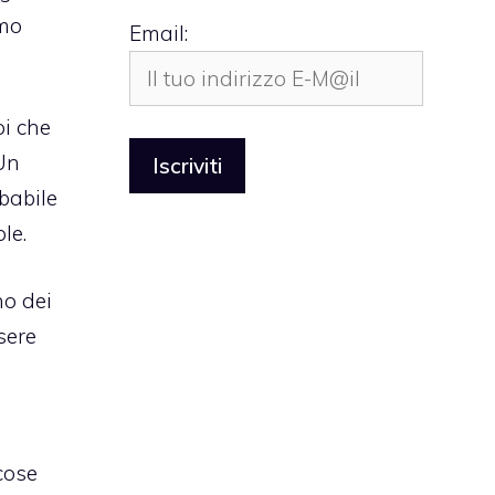
amo
Email:
i che
 Un
babile
le.
no dei
sere
cose