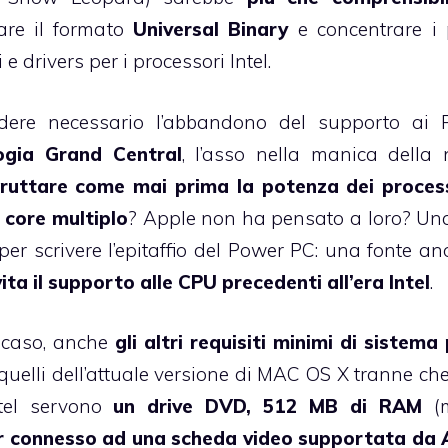
are il formato
Universal Binary
e concentrare i 
 drivers per i processori Intel.
ndere necessario l’abbandono del supporto ai
logia
Grand Central
, l’asso nella manica della
fruttare come mai prima la potenza dei proces
 core multiplo
? Apple non ha pensato a loro? Un
per scrivere l’epitaffio del Power PC: una fonte a
vita il supporto alle CPU precedenti all’era Intel
.
i caso, anche
gli altri requisiti minimi di sistema 
a quelli dell’attuale versione di MAC OS X tranne che
ntel servono
un drive DVD, 512 MB di RAM
(
r connesso ad una scheda video supportata da 