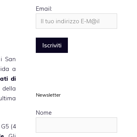
Email:
i San
dida a
ati di
 della
Newsletter
ultima
Nome
 G5 (4
le
. Gli