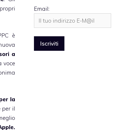
propri
Email:
 PPC è
 nuova
sori a
a voce
nonima
per la
 per il
meglio
Apple.