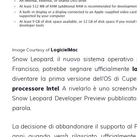
Image Courtesy of
LogicielMac
Snow Leopard
, il nuovo sistema operativo
Francisco, potrebbe segnare ufficialmente
l
diventare la prima versione dell’OS di Cup
processore Intel
. A rivelarlo è
uno screensh
Snow Leopard Developer Preview pubblicato d
parola.
La decisione di abbandonare il supporto al P
anni quando verrà rilasciato ufficialme