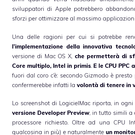
sviluppatori di Apple potrebbero abbandon
sforzi per ottimizzare al massimo applicazioni e
Una delle ragioni per cui si potrebbe re
l’implementazione della innovativa tecno
versione di Mac OS X,
che permetterà di s
Core multiplo, Intel in primis
.
E le CPU PPC a
fuori dal coro c’è:
secondo Gizmodo
è presto 
confermerebbe infatti la
volontà di tenere in 
Lo screenshot di LogicielMac riporta, in ogn
versione Developer Preview
, in tutto simili 
processore richiesto. Oltre ad una CPU I
qualcosina in più) e naturalmente
un monito