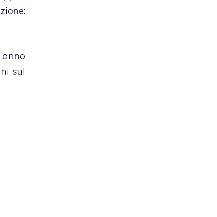
zione:
n anno
ni sul