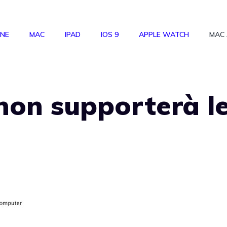
ONE
MAC
IPAD
IOS 9
APPLE WATCH
MAC
on supporterà l