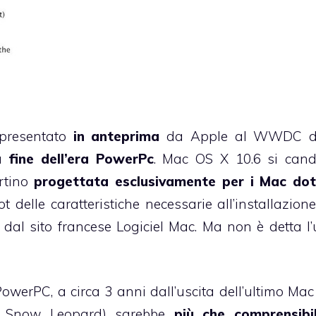
 presentato
in anteprima
da Apple al
WWDC
d
a fine dell’era PowerPc
. Mac OS X 10.6 si can
ertino
progettata esclusivamente per i Mac dot
ot
delle caratteristiche necessarie all’installazione
al sito francese Logiciel Mac. Ma non è detta l’
owerPC, a circa 3 anni dall’uscita dell’ultimo Mac
nte Snow Leopard) sarebbe
più che comprensibi