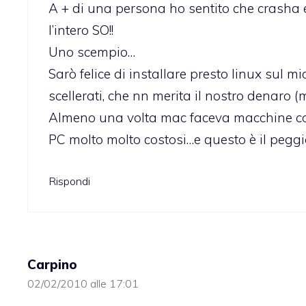
A + di una persona ho sentito che crasha e
l’intero SO!!
Uno scempio…
Sarò felice di installare presto linux sul
scellerati, che nn merita il nostro denaro (
Almeno una volta mac faceva macchine cos
PC molto molto costosi…e questo è il peggio
Rispondi
Carpino
02/02/2010 alle 17:01