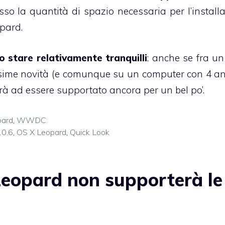
o la quantità di spazio necessaria per l’installa
opard.
o stare relativamente tranquilli
: anche se fra u
ssime novità (e comunque su un computer con 4 an
à ad essere supportato ancora per un bel po’.
ard
,
WWDC
10.6
,
OS X Leopard
,
Quick Look
eopard non supporterà le