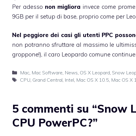
Per adesso
non migliora
invece come promess
9GB per il setup di base, proprio come per Le
Nel peggiore dei casi gli utenti PPC posson
non potranno sfruttare al massimo le ultimi
groppone!), il caro Leopardo comune continuer
Categorie
Mac
,
Mac Software
,
News
,
OS X Leopard
,
Snow Leop
Tag
CPU
,
Grand Central
,
Intel
,
Mac OS X 10.5
,
Mac OS X 
5 commenti su “Snow L
CPU PowerPC?”