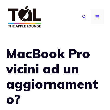
Vai
al
MENU
contenuto
MacBook Pro
vicini ad un
aggiornament
o?