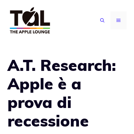
Vai
al
MENU
contenuto
A.T. Research:
Apple è a
prova di
recessione