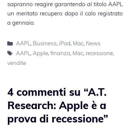
sapranno reagire garantendo al titolo AAPL
un meritato recupero dopo il calo registrato
a gennaio.
Categorie
AAPL
,
Business
,
iPod
,
Mac
,
News
Tag
AAPL
,
Apple
,
finanza
,
Mac
,
recessione
,
vendite
4 commenti su “A.T.
Research: Apple è a
prova di recessione”