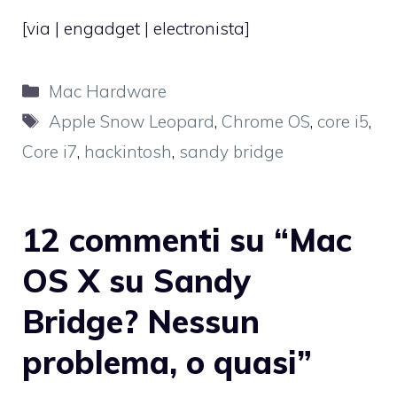
[via |
engadget
|
electronista
]
Categorie
Mac Hardware
Tag
Apple Snow Leopard
,
Chrome OS
,
core i5
,
Core i7
,
hackintosh
,
sandy bridge
12 commenti su “Mac
OS X su Sandy
Bridge? Nessun
problema, o quasi”