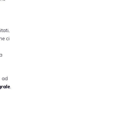
tati,
he ci
la
l ad
grale
.