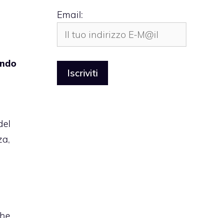
Email:
ndo
e
del
za,
che