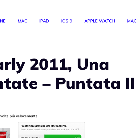
ONE
MAC
IPAD
IOS 9
APPLE WATCH
MAC
rly 2011, Una
ntate – Puntata II