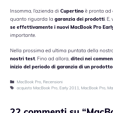
Insomma, l’azienda di
Cupertino
è pronta ad a
quanto riguarda la
garanzia dei prodotti
. E
se effettivamente i nuovi MacBook Pro Ear
importante.
Nella prossima ed ultima puntata della nostr
nostri test
. Fino ad allora,
diteci nei commen
inizio del periodo di garanzia di un prodott
Categorie
MacBook Pro
,
Recensioni
Tag
acquisto MacBook Pro
,
Early 2011
,
MacBook Pro
,
Ma
22 commenti su “MacBo