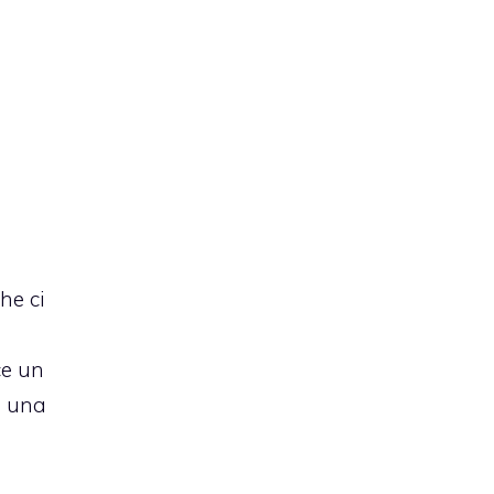
he ci
ce un
n una