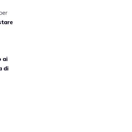
per
stare
 ai
a di