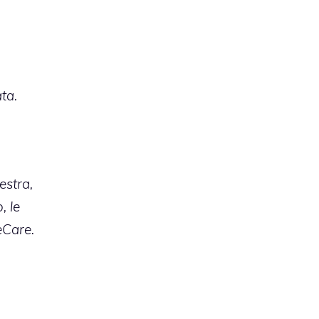
ta.
estra,
, le
eCare.