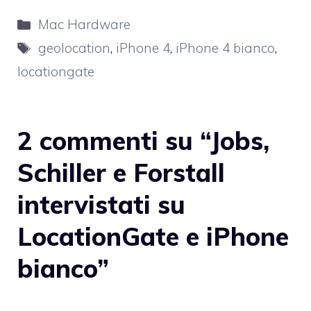
Categorie
Mac Hardware
Tag
geolocation
,
iPhone 4
,
iPhone 4 bianco
,
locationgate
2 commenti su “Jobs,
Schiller e Forstall
intervistati su
LocationGate e iPhone
bianco”