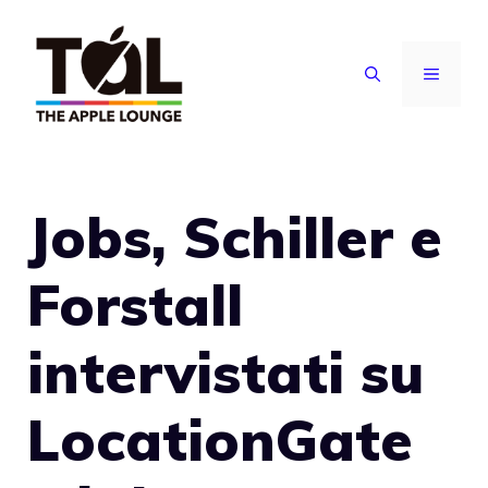
Vai
al
MENU
contenuto
Jobs, Schiller e
Forstall
intervistati su
LocationGate