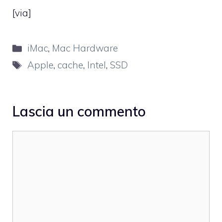
[
via
]
Categorie
iMac
,
Mac Hardware
Tag
Apple
,
cache
,
Intel
,
SSD
Lascia un commento
Commento