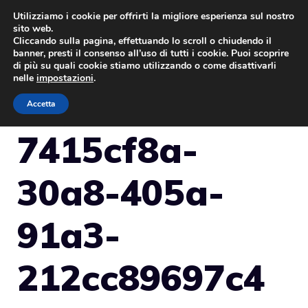
Vai
Utilizziamo i cookie per offrirti la migliore esperienza sul nostro
sito web.
al
Cliccando sulla pagina, effettuando lo scroll o chiudendo il
MENU
contenuto
banner, presti il consenso all’uso di tutti i cookie. Puoi scoprire
di più su quali cookie stiamo utilizzando o come disattivarli
nelle
impostazioni
.
Accetta
7415cf8a-
30a8-405a-
91a3-
212cc89697c4