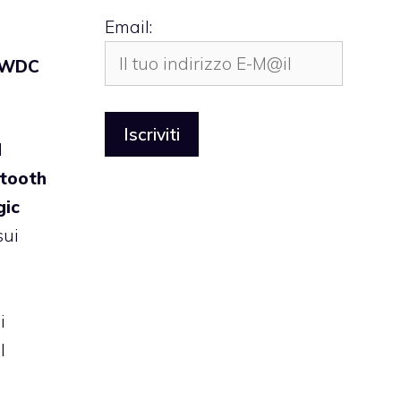
Email:
WDC
d
etooth
ic
sui
i
l