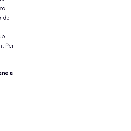
ro
a del
uò
r. Per
ene e