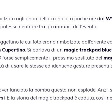
alzato agli onori della cronaca a poche ore dal
W
otesse rientrare tra gli annunci dell’evento.
gettino le cui foto erano rimbalzate dall’oriente e
n Cupertino
. Si parlava di un
magic trackpad blu
O forse semplicemente il prossimo sostituto del
mag
tà di usare le stesse ed identiche gesture presenti 
aver lanciato la bomba questa non esplode. Anzi, s
rsi
. E la storia del magic trackpad è caduta, così, ne