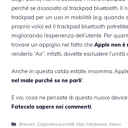
perché se associato al trackpad bluetooth. I
trackpad per un uso in mobilità (e.g. quando si
proprio volo) ed il trackpad bluetooth potrebb
migliorando l’esperienza dell’utente. Per qua
trovare un appiglio nel fatto che
Apple non è n
renderlo “Air”, infatti, dovette escludere l’unit
Anche in questa calda estate, insomma, Apple fa
nel male purché se ne parli
“.
E voi, cosa ne pensate di questo nuovo device?
Fatecelo sapere nei commenti
.
Categorie
Brevetti
,
Dispositivi portatili
,
Mac Hardware
,
News