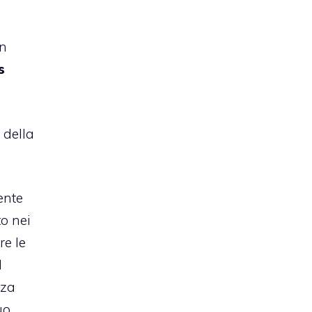
in
s
 della
ente
to nei
re le
d
nza
uo