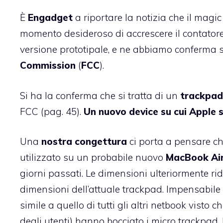
È
Engadget
a riportare la notizia
che il magic
momento desideroso di accrescere il contatore
versione prototipale, e ne abbiamo conferma s
Commission
(
FCC
).
Si ha la conferma che si tratta di un
trackpad
FCC (pag. 45).
Un nuovo device su cui Apple
Una
nostra congettura
ci porta a pensare c
utilizzato su un
probabile nuovo
MacBook Ai
giorni passati
. Le dimensioni ulteriormente r
dimensioni dell’attuale trackpad. Impensabile
simile a quello di tutti gli altri netbook visto
degli utenti) hanno bocciato i micro trackpad.