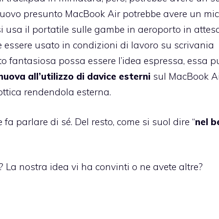
l nuovo presunto MacBook Air potrebbe avere un mic
 usa il portatile sulle gambe in aeroporto in attes
e essere usato in condizioni di lavoro su scrivania
nto fantasiosa possa essere l’idea espressa, essa p
uova all’utilizzo di davice esterni
sul MacBook Ai
à ottica rendendola esterna.
 parlare di sé. Del resto, come si suol dire “
nel b
 La nostra idea vi ha convinti o ne avete altre?