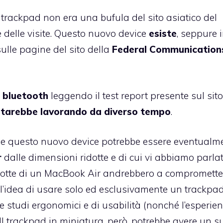
 trackpad non era una bufula del sito asiatico del
 delle visite. Questo nuovo device
esiste
, seppure 
ulle pagine del sito della
Federal Communication
 bluetooth
leggendo il test report presente sul sito
 starebbe lavorando da diverso tempo
.
he questo nuovo device potrebbe essere eventualm
r
dalle dimensioni ridotte e di cui vi abbiamo parla
idotte di un MacBook Air andrebbero a compromette
 l’idea di usare solo ed esclusivamente un trackpa
 che studi ergonomici e di usabilità (nonché l’esperie
 Il trackpad in miniatura, però, potrebbe avere un s