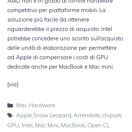
AMD non è in grado di fornire hardware
competitivo per piattaforme mobili. La
soluzione più facile da ottenere
riguarderebbe il prezzo di acquisto: Intel
potrebbe concedere uno sconto sull’acquisto
delle unità di elaborazione per permettere
ad Apple di compensare i costi di GPU
dedicate anche per MacBook e Mac mini.
[
via
]
Categorie
Mac Hardware
Tag
Apple Snow Leopard
,
Arrendale
,
chipset
,
GPU
,
Intel
,
Mac Mini
,
MacBook
,
Open CL