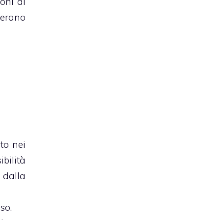
oni ai
 erano
to nei
bilità
 dalla
so.