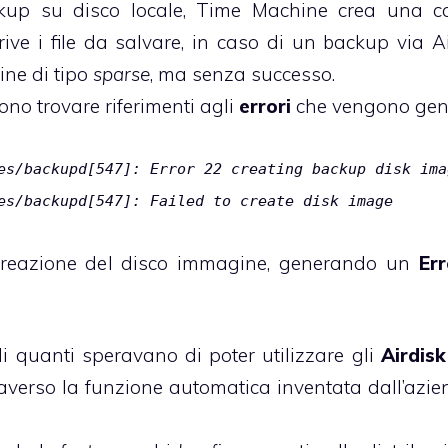
kup su disco locale, Time Machine crea una ca
crive i file da salvare, in caso di un backup via Ai
ine di tipo
sparse
, ma senza successo.
sono trovare riferimenti agli
errori
che vengono gene
es/backupd[547]: Error 22 creating backup disk ima
es/backupd[547]: Failed to create disk image
a creazione del disco immagine, generando un
Er
i quanti speravano di poter utilizzare gli
Airdisk
raverso la funzione automatica inventata dall’azie