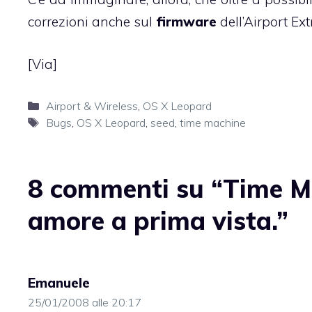
correzioni anche sul
firmware
dell’Airport Ex
[
Via
]
Categorie
Airport & Wireless
,
OS X Leopard
Tag
Bugs
,
OS X Leopard
,
seed
,
time machine
8 commenti su “Time Ma
amore a prima vista.”
Emanuele
25/01/2008 alle 20:17