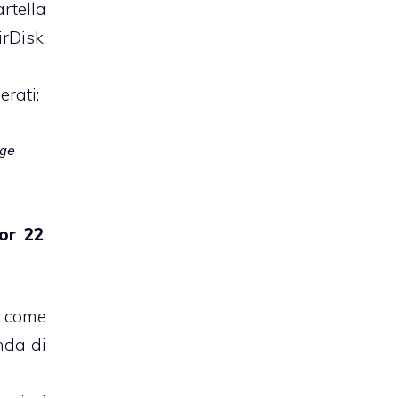
rtella
rDisk,
rati:
ge
ror 22
,
come
nda di