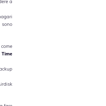
dere a
magari
i, sono
come
e
Time
backup
irdisk
da fare