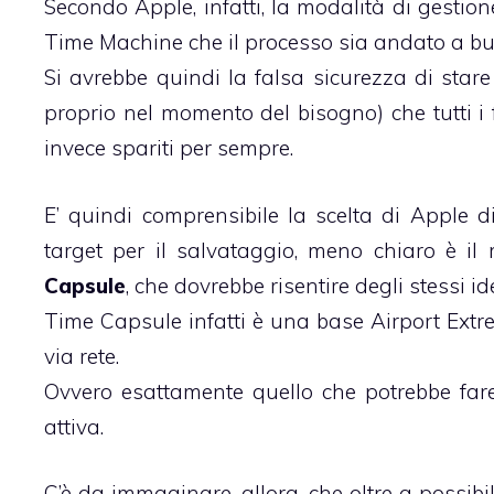
Secondo Apple, infatti, la modalità di gestio
Time Machine che il processo sia andato a buo
Si avrebbe quindi la falsa sicurezza di star
proprio nel momento del bisogno) che tutti i file
invece spariti per sempre.
E’ quindi comprensibile la scelta di Apple di 
target per il salvataggio, meno chiaro è i
Capsule
, che dovrebbe risentire degli stessi id
Time Capsule infatti è una base Airport Extr
via rete.
Ovvero esattamente quello che potrebbe fare
attiva.
C’è da immaginare, allora, che oltre a possibil