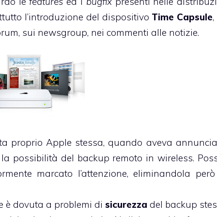
ardo le
features
ed i
bugfix
presenti nelle distribuzi
ttutto l’introduzione del dispositivo
Time Capsule
,
orum, sui newsgroup, nei commenti alle notizie.
tata proprio Apple stessa, quando aveva annuncia
a possibilità del backup remoto in wireless. Possi
mente marcato l’attenzione, eliminandola però
e è dovuta a problemi di
sicurezza
del backup stes