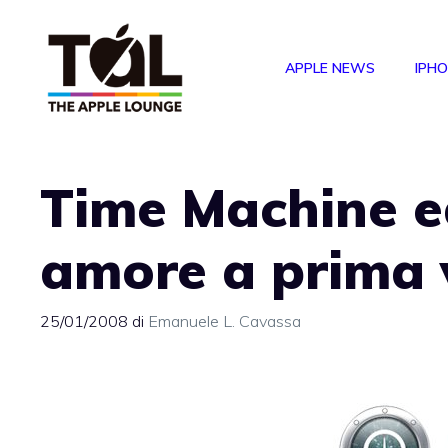
Vai
al
APPLE NEWS
IPH
contenuto
Time Machine ed
amore a prima v
25/01/2008
di
Emanuele L. Cavassa