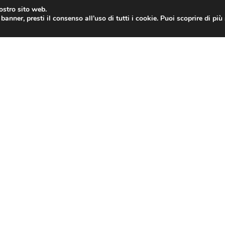
nostro sito web.
banner, presti il consenso all’uso di tutti i cookie. Puoi scoprire di pi
ONE
MAC
IPAD
IOS 9
APPLE WATCH
MAC