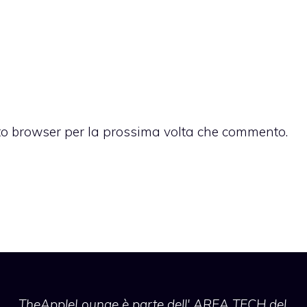
sto browser per la prossima volta che commento.
TheAppleLounge
è parte dell' AREA TECH del