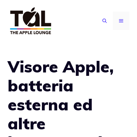
Vai
al
MENU
contenuto
Visore Apple,
batteria
esterna ed
altre