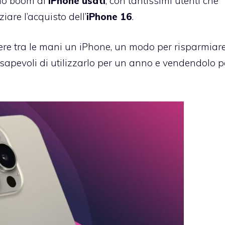
prio boom di
iPhone usati
, con tantissimi utenti che
iare l’acquisto dell’
iPhone 16
.
vere tra le mani un iPhone, un modo per risparmiar
apevoli di utilizzarlo per un anno e vendendolo p