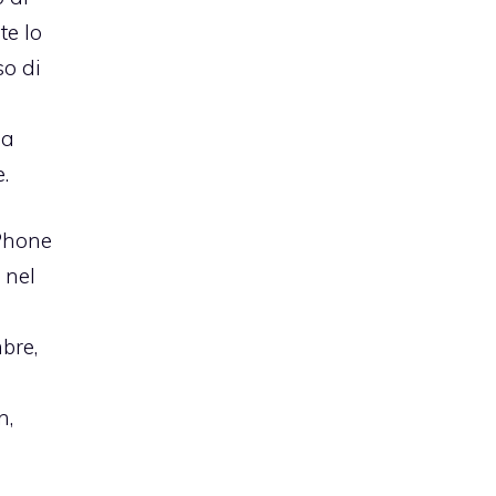
te lo
so di
ia
.
iPhone
 nel
bre,
n,