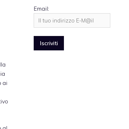
Email:
lla
ia
 ai
tivo
 al