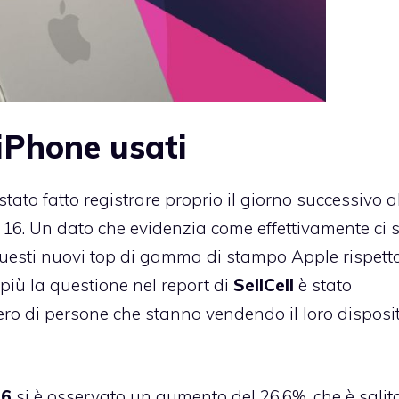
 iPhone usati
stato fatto registrare proprio il giorno successivo a
16. Un dato che evidenzia come effettivamente ci s
questi nuovi top di gamma di stampo Apple rispetto
iù la questione nel report di
SellCell
è stato
ro di persone che stanno vendendo il loro disposi
16
si è osservato un aumento del 26.6%, che è salito