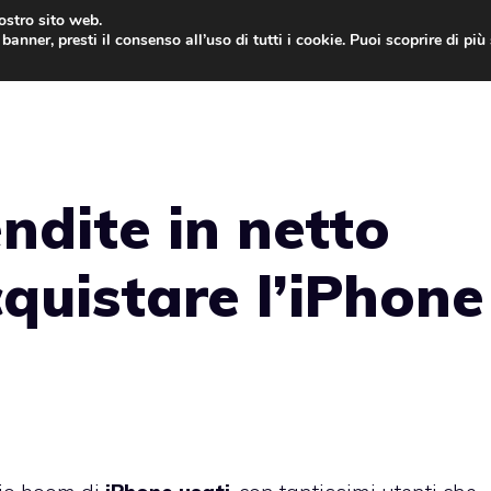
nostro sito web.
banner, presti il consenso all’uso di tutti i cookie. Puoi scoprire di pi
ONE
MAC
IPAD
IOS 9
APPLE WATCH
MAC
ndite in netto
quistare l’iPhone