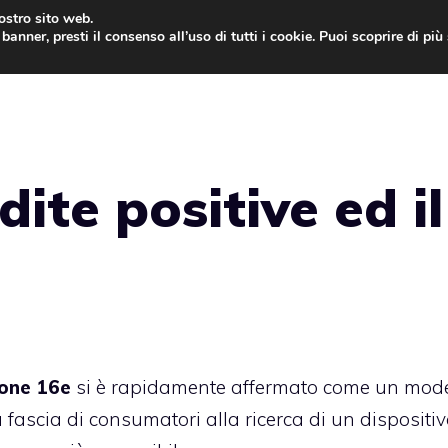
nostro sito web.
banner, presti il consenso all’uso di tutti i cookie. Puoi scoprire di pi
ONE
MAC
IPAD
IOS 9
APPLE WATCH
MAC
ite positive ed il
one 16e
si è rapidamente affermato come un mode
 fascia di consumatori alla ricerca di un dispositi