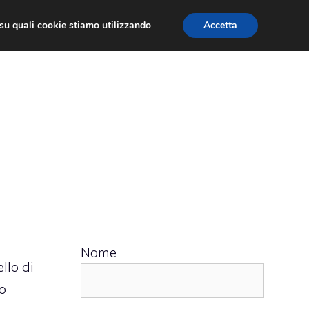
ù su quali cookie stiamo utilizzando
Accetta
 APPS
RECENSIONI
APPROFONDIMENTO
Nome
llo di
vo