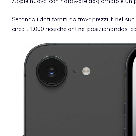
Apple nuovo, con hardware aggiornato e un pr
Secondo i dati forniti da trovaprezzi.it, nel suo
circa 21.000 ricerche online, posizionandosi 