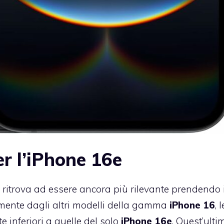
er l’iPhone 16e
i ritrova ad essere ancora più rilevante prendendo 
lmente dagli altri modelli della gamma
iPhone 16
, 
 inferiori a quelle del solo
iPhone 16e
. Quest’ult