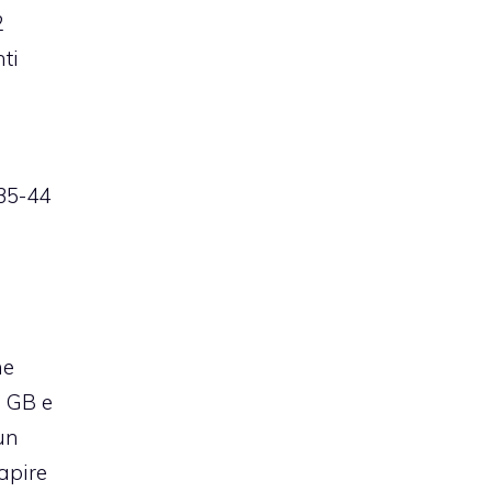
2
ti
 35-44
he
8 GB e
un
apire