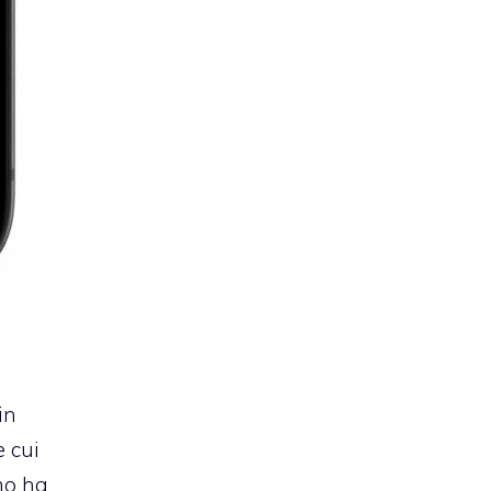
in
le cui
imo ha