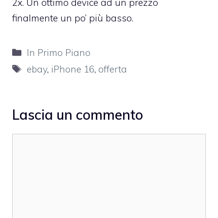
2x. Un ottimo device ad un prezzo
finalmente un po’ più basso.
Categorie
In Primo Piano
Tag
ebay
,
iPhone 16
,
offerta
Lascia un commento
Commento