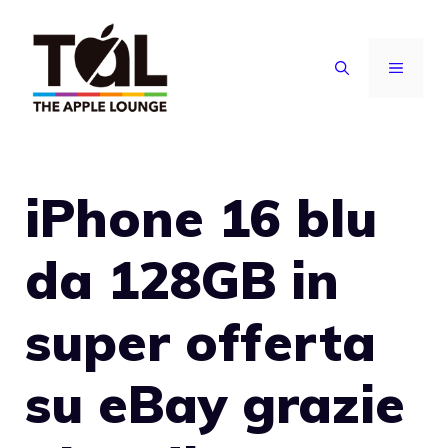
Vai
al
MENU
contenuto
iPhone 16 blu
da 128GB in
super offerta
su eBay grazie