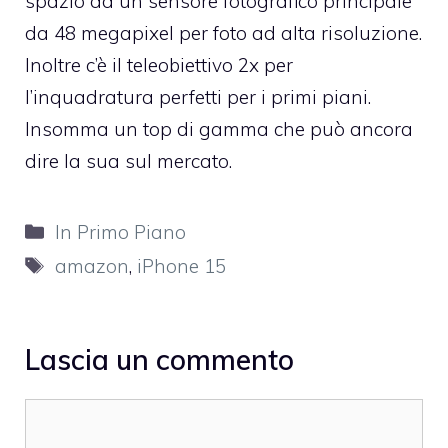
spazio ad un sensore fotografico principale
da 48 megapixel per foto ad alta risoluzione.
Inoltre c’è il teleobiettivo 2x per
l’inquadratura perfetti per i primi piani.
Insomma un top di gamma che può ancora
dire la sua sul mercato.
Categorie
In Primo Piano
Tag
amazon
,
iPhone 15
Lascia un commento
Commento