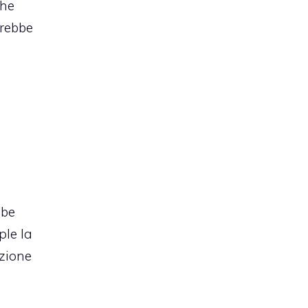
che
erebbe
bbe
ple la
azione