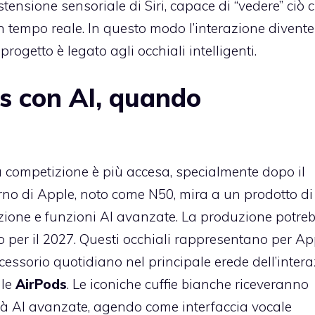
ensione sensoriale di Siri, capace di “vedere” ciò 
 in tempo reale. In questo modo l’interazione divent
rogetto è legato agli occhiali intelligenti.
s con AI, quando
la competizione è più accesa, specialmente dopo il
erno di Apple, noto come N50, mira a un prodotto di
zione e funzioni AI avanzate. La produzione potre
o per il 2027. Questi occhiali rappresentano per Ap
ssorio quotidiano nel principale erede dell’inter
 le
AirPods
. Le iconiche cuffie bianche riceveranno
à AI avanzate, agendo come interfaccia vocale