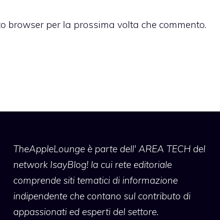
sto browser per la prossima volta che commento.
TheAppleLounge
è parte dell' AREA TECH del
network IsayBlog! la cui rete editoriale
comprende siti tematici di informazione
indipendente che contano sul contributo di
appassionati ed esperti del settore.