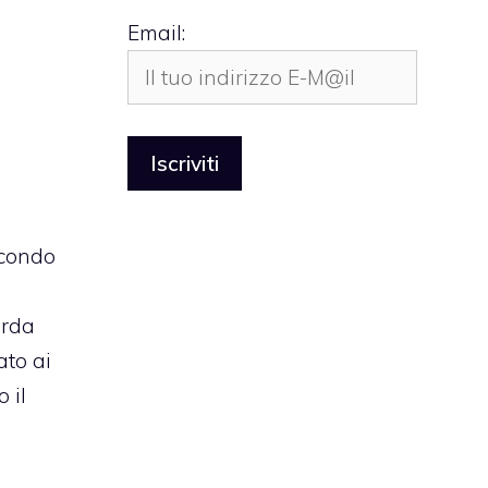
Email:
econdo
arda
ato ai
 il