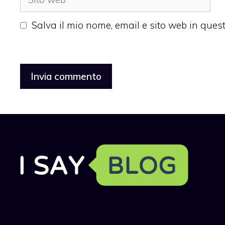
web
Salva il mio nome, email e sito web in que