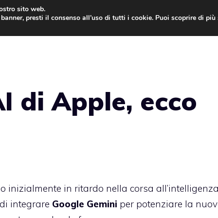
nostro sito web.
banner, presti il consenso all’uso di tutti i cookie. Puoi scoprire di pi
ONE
MAC
IPAD
IOS 9
APPLE WATCH
MAC
AI di Apple, ecco
inizialmente in ritardo nella corsa all’intelligenz
 di integrare
Google Gemini
per potenziare la nuova