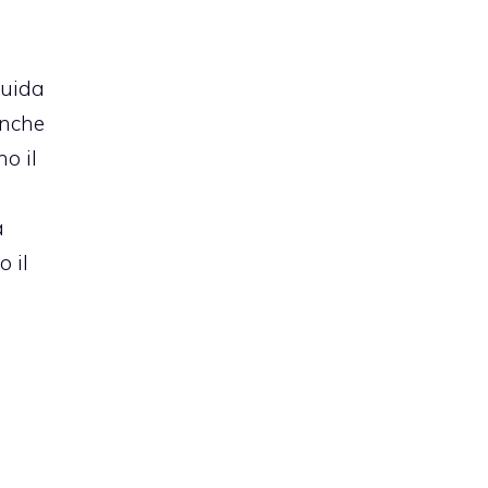
guida
anche
o il
a
o il