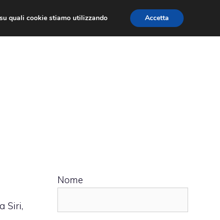
ù su quali cookie stiamo utilizzando
Accetta
 APPS
RECENSIONI
APPROFONDIMENTO
Nome
a
 Siri,