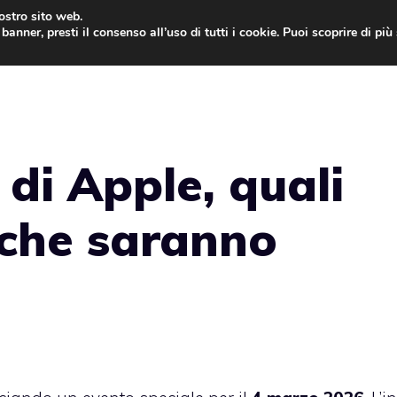
nostro sito web.
banner, presti il consenso all’uso di tutti i cookie. Puoi scoprire di pi
ONE
MAC
IPAD
IOS 9
APPLE WATCH
MAC
di Apple, quali
 che saranno