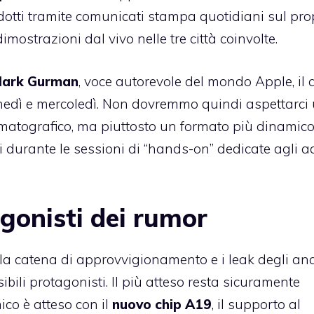
dotti tramite comunicati stampa quotidiani sul pro
mostrazioni dal vivo nelle tre città coinvolte.
ark Gurman
, voce autorevole del mondo Apple, il 
lunedì e mercoledì. Non dovremmo quindi aspettarci
nematografico, ma piuttosto un formato più dinamico
vi durante le sessioni di “hands-on” dedicate agli a
agonisti dei rumor
la catena di approvvigionamento e i leak degli ana
bili protagonisti. Il più atteso resta sicuramente
ico è atteso con il
nuovo chip A19
, il supporto al