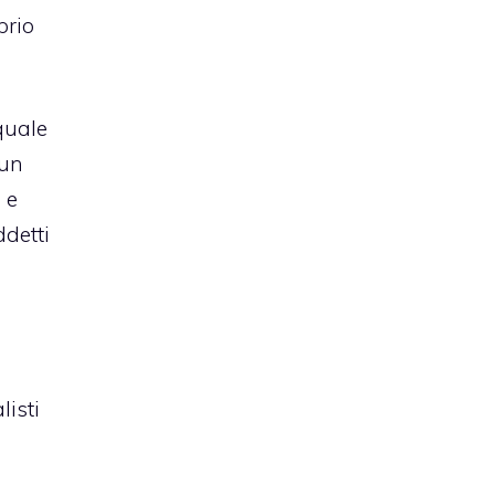
prio
quale
 un
 e
ddetti
listi