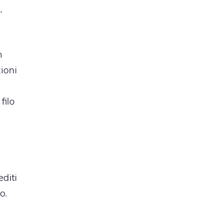
,
n
zioni
filo
editi
o.