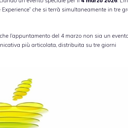
nciando un evento speciale per il
4 marzo 2026
. L’i
e Experience” che si terrà simultaneamente in tre g
o che l’appuntamento del 4 marzo non sia un event
icativa più articolata, distribuita su tre giorni