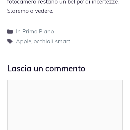
fotocamera restano un bel po’ di incertezze.
Staremo a vedere.
Categorie
In Primo Piano
Tag
Apple
,
occhiali smart
Lascia un commento
Commento