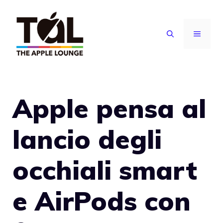
Vai
al
MENU
contenuto
Apple pensa al
lancio degli
occhiali smart
e AirPods con