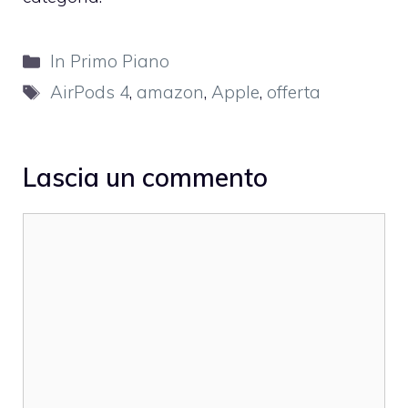
Categorie
In Primo Piano
Tag
AirPods 4
,
amazon
,
Apple
,
offerta
Lascia un commento
Commento