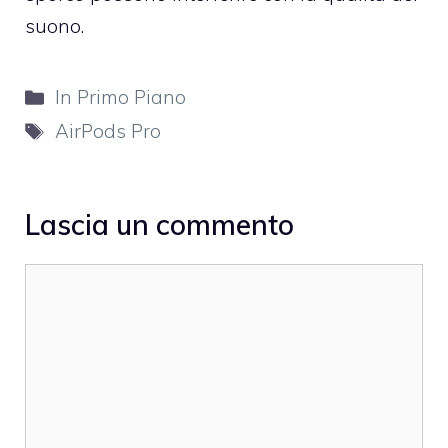
suono.
Categorie
In Primo Piano
Tag
AirPods Pro
Lascia un commento
Commento