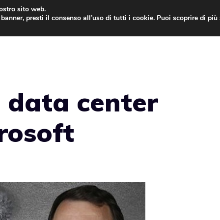
nostro sito web.
banner, presti il consenso all’uso di tutti i cookie. Puoi scoprire di pi
ONE
MAC
IPAD
IOS 9
APPLE WATCH
MAC
 data center
rosoft