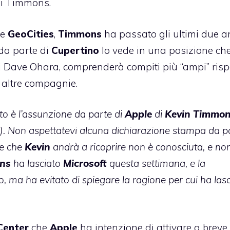
di Timmons.
e
GeoCities
,
Timmons
ha passato gli ultimi due a
 da parte di
Cupertino
lo vede in una posizione che
di Dave Ohara, comprenderà compiti più “ampi” risp
e altre compagnie.
ato è l’assunzione da parte di
Apple
di
Kevin
Timmon
). Non aspettatevi alcuna dichiarazione stampa da pa
ne che
Kevin
andrà a ricoprire non è conosciuta, e no
ns
ha lasciato
Microsoft
questa settimana, e la
ma ha evitato di spiegare la ragione per cui ha lasc
Center
che
Apple
ha intenzione di attivare a breve 