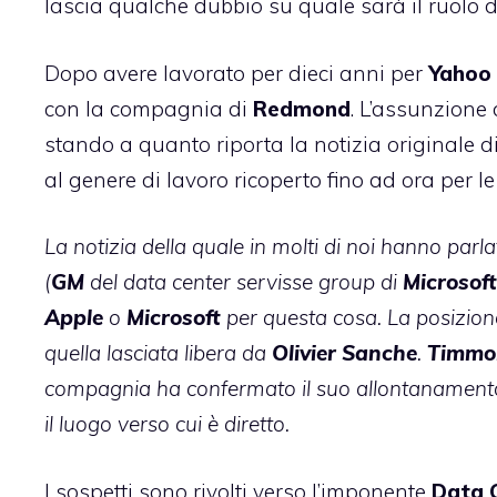
lascia qualche dubbio su quale sarà il ruolo 
Dopo avere lavorato per dieci anni per
Yahoo
con la compagnia di
Redmond
. L’assunzione
stando a quanto riporta la notizia originale 
al genere di lavoro ricoperto fino ad ora per l
La notizia della quale in molti di noi hanno parl
(
GM
del data center servisse group di
Microsoft
Apple
o
Microsoft
per questa cosa. La posizio
quella lasciata libera da
Olivier
Sanche
.
Timmo
compagnia ha confermato il suo allontanamento, 
il luogo verso cui è diretto.
I sospetti sono rivolti verso l’imponente
Data