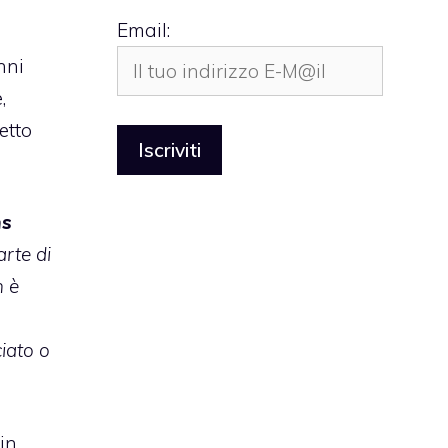
Email:
nni
,
etto
s
rte di
n è
iato o
in