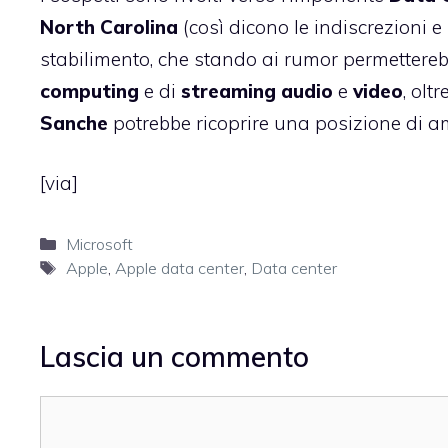
North Carolina
(così dicono le indiscrezioni e
stabilimento, che stando ai rumor permettereb
computing
e di
streaming
audio
e
video
, olt
Sanche
potrebbe ricoprire una posizione di a
[
via
]
Categorie
Microsoft
Tag
Apple
,
Apple data center
,
Data center
Lascia un commento
Commento