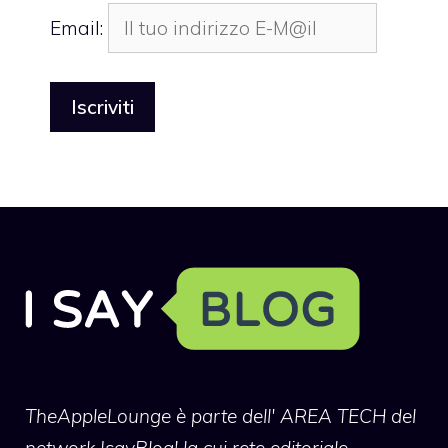
Email:
TheAppleLounge
è parte dell' AREA TECH del
network IsayBlog! la cui rete editoriale