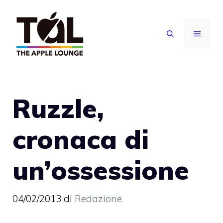
Vai
al
MENU
contenuto
Ruzzle,
cronaca di
un’ossessione
04/02/2013
di
Redazione